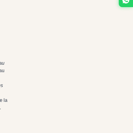
 au
au
es
e la
.