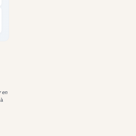
r en
 à
a