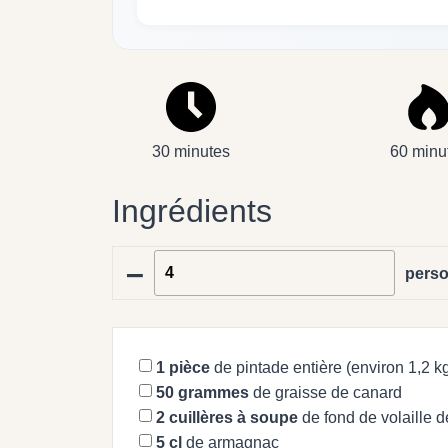
30 minutes
60 minu
Ingrédients
–
pers
1
pièce
de pintade entière (environ 1,2 kg,
50
grammes
de graisse de canard
2
cuillères à soupe
de fond de volaille 
5
cl
de armagnac