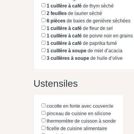
1
cuillère à café
de thym séché
2
feuilles
de laurier séché
6
pièces
de baies de genièvre séchées
1
cuillère à café
de fleur de sel
1
cuillère à café
de poivre noir en grain
1
cuillère à café
de paprika fumé
1
cuillère à soupe
de miel d’acacia
3
cuillères à soupe
de huile d’olive
Ustensiles
cocotte en fonte avec couvercle
pinceau de cuisine en silicone
thermomètre de cuisson à sonde
ficelle de cuisine alimentaire