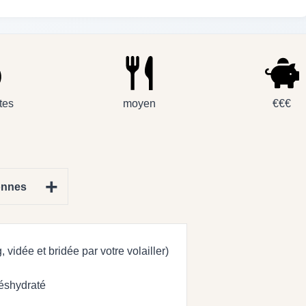
tes
moyen
€€€
+
onnes
 vidée et bridée par votre volailler)
déshydraté