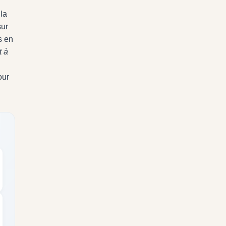
la
sur
s en
t à
our