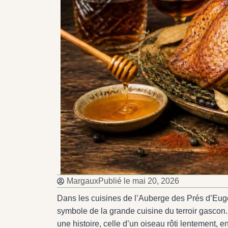
Margaux
Publié le
mai 20, 2026
Dans les cuisines de l’Auberge des Prés d’Eugé
symbole de la grande cuisine du terroir gascon
une histoire, celle d’un oiseau rôti lentement,