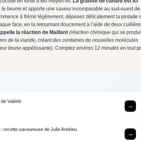
cocotte en fonte à feu moyen-vif.
La graisse de canard est ici
e le beurre et apporte une saveur incomparable au sud-ouest de 
ommence à frémir légèrement, déposez délicatement la pintade 
haque face, en la retournant doucement à l’aide de deux cuillère
ppelle la réaction de Maillard
(réaction chimique qui se produi
cres de la viande, créant des centaines de nouvelles molécules
eur brune appétissante)
. Comptez environ 12 minutes en tout p
 de Valérie
→
 : recette savoureuse de Julie Andrieu
→