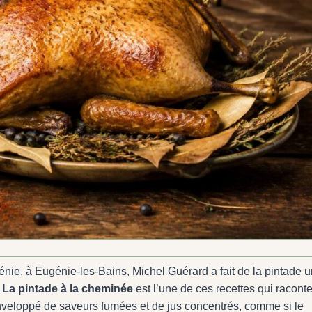
nie, à Eugénie-les-Bains, Michel Guérard a fait de la pintade u
.
La pintade à la cheminée
est l’une de ces recettes qui racont
 enveloppé de saveurs fumées et de jus concentrés, comme si le