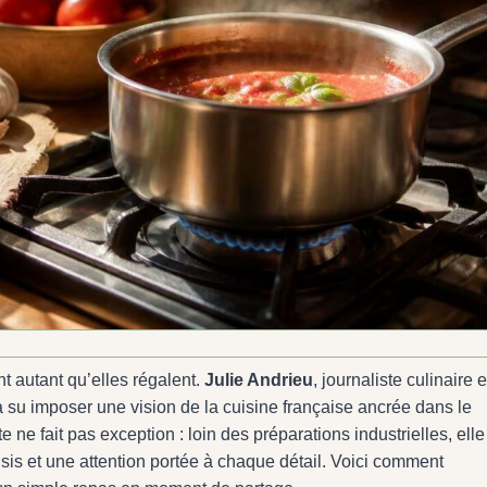
nt autant qu’elles régalent.
Julie Andrieu
, journaliste culinaire e
a su imposer une vision de la cuisine française ancrée dans le
te ne fait pas exception : loin des préparations industrielles, elle
sis et une attention portée à chaque détail. Voici comment