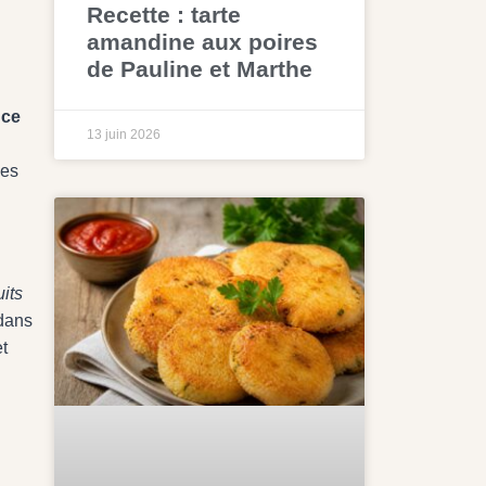
Recette : tarte
amandine aux poires
de Pauline et Marthe
uce
13 juin 2026
des
its
 dans
et