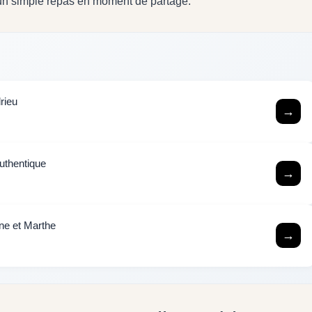
 un simple repas en moment de partage.
rieu
→
authentique
→
ine et Marthe
→