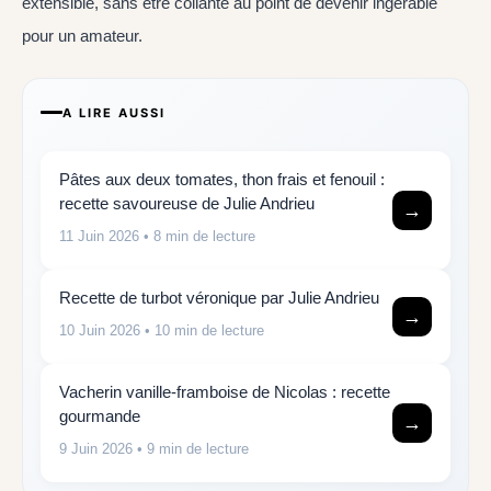
extensible, sans être collante au point de devenir ingérable
pour un amateur.
A LIRE AUSSI
Pâtes aux deux tomates, thon frais et fenouil :
recette savoureuse de Julie Andrieu
→
11 Juin 2026
• 8 min de lecture
Recette de turbot véronique par Julie Andrieu
→
10 Juin 2026
• 10 min de lecture
Vacherin vanille-framboise de Nicolas : recette
gourmande
→
9 Juin 2026
• 9 min de lecture