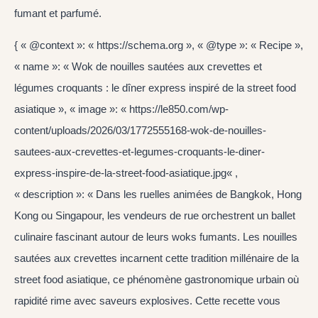
fumant et parfumé.
{ « @context »: « https://schema.org », « @type »: « Recipe »,
« name »: « Wok de nouilles sautées aux crevettes et
légumes croquants : le dîner express inspiré de la street food
asiatique », « image »: « https://le850.com/wp-
content/uploads/2026/03/1772555168-wok-de-nouilles-
sautees-aux-crevettes-et-legumes-croquants-le-diner-
express-inspire-de-la-street-food-asiatique.jpg« ,
« description »: « Dans les ruelles animées de Bangkok, Hong
Kong ou Singapour, les vendeurs de rue orchestrent un ballet
culinaire fascinant autour de leurs woks fumants. Les nouilles
sautées aux crevettes incarnent cette tradition millénaire de la
street food asiatique, ce phénomène gastronomique urbain où
rapidité rime avec saveurs explosives. Cette recette vous