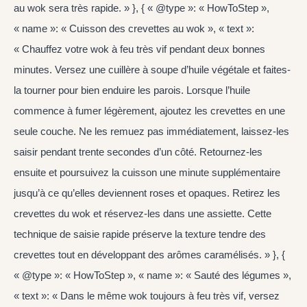
au wok sera très rapide. » }, { « @type »: « HowToStep »,
« name »: « Cuisson des crevettes au wok », « text »:
« Chauffez votre wok à feu très vif pendant deux bonnes
minutes. Versez une cuillère à soupe d’huile végétale et faites-
la tourner pour bien enduire les parois. Lorsque l’huile
commence à fumer légèrement, ajoutez les crevettes en une
seule couche. Ne les remuez pas immédiatement, laissez-les
saisir pendant trente secondes d’un côté. Retournez-les
ensuite et poursuivez la cuisson une minute supplémentaire
jusqu’à ce qu’elles deviennent roses et opaques. Retirez les
crevettes du wok et réservez-les dans une assiette. Cette
technique de saisie rapide préserve la texture tendre des
crevettes tout en développant des arômes caramélisés. » }, {
« @type »: « HowToStep », « name »: « Sauté des légumes »,
« text »: « Dans le même wok toujours à feu très vif, versez