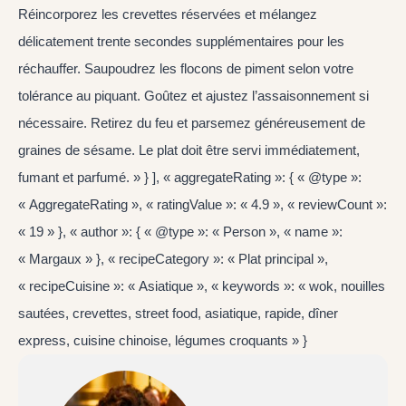
Réincorporez les crevettes réservées et mélangez
délicatement trente secondes supplémentaires pour les
réchauffer. Saupoudrez les flocons de piment selon votre
tolérance au piquant. Goûtez et ajustez l’assaisonnement si
nécessaire. Retirez du feu et parsemez généreusement de
graines de sésame. Le plat doit être servi immédiatement,
fumant et parfumé. » } ], « aggregateRating »: { « @type »:
« AggregateRating », « ratingValue »: « 4.9 », « reviewCount »:
« 19 » }, « author »: { « @type »: « Person », « name »:
« Margaux » }, « recipeCategory »: « Plat principal »,
« recipeCuisine »: « Asiatique », « keywords »: « wok, nouilles
sautées, crevettes, street food, asiatique, rapide, dîner
express, cuisine chinoise, légumes croquants » }