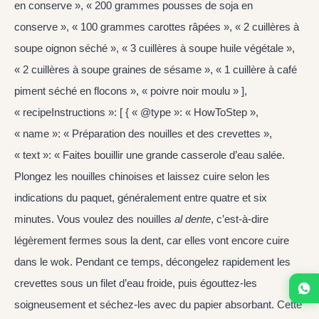
en conserve », « 200 grammes pousses de soja en
conserve », « 100 grammes carottes râpées », « 2 cuillères à
soupe oignon séché », « 3 cuillères à soupe huile végétale »,
« 2 cuillères à soupe graines de sésame », « 1 cuillère à café
piment séché en flocons », « poivre noir moulu » ],
« recipeInstructions »: [ { « @type »: « HowToStep »,
« name »: « Préparation des nouilles et des crevettes »,
« text »: « Faites bouillir une grande casserole d’eau salée.
Plongez les nouilles chinoises et laissez cuire selon les
indications du paquet, généralement entre quatre et six
minutes. Vous voulez des nouilles
al dente
, c’est-à-dire
légèrement fermes sous la dent, car elles vont encore cuire
dans le wok. Pendant ce temps, décongelez rapidement les
crevettes sous un filet d’eau froide, puis égouttez-les
soigneusement et séchez-les avec du papier absorbant. Cette