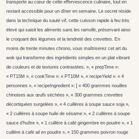
transporte au cœur de cette effervescence culinaire, tout en
restant accessible pour un dîner en semaine. Le secret réside
dans la technique du sauté vif, cette cuisson rapide à feu très
élevé qui saisit les aliments sans les ramollir, préservant ainsi
le croquant des légumes et la tendreté des crevettes. En
moins de trente minutes chrono, vous maîtriserez cet art du
wok qui transforme des ingrédients simples en un plat vibrant
de couleurs et de textures contrastées. », « prepTime »:
« PT15M », « cookTime »: « PT10M », « recipeYield »: « 4
personnes », « recipeIngredient »: [ « 400 grammes nouilles
chinoises aux œufs séchées », « 300 grammes crevettes
décortiquées surgelées », « 4 cuillères à soupe sauce soja »,
« 2 cuillères à soupe huile de sésame », « 2 cuillères à soupe
sauce d’huître », « 1 cuillère à café gingembre en poudre », « 1
cuillère à café ail en poudre », « 150 grammes poivron rouge