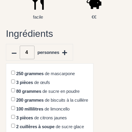
facile
€€
Ingrédients
–
+
personnes
250
grammes
de mascarpone
3
pièces
de œufs
80
grammes
de sucre en poudre
200
grammes
de biscuits à la cuillère
100
millilitres
de limoncello
3
pièces
de citrons jaunes
2
cuillères à soupe
de sucre glace