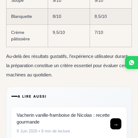
Soupe
9/10
9/10
Blanquette
8/10
8,5/10
Crème
9,5/10
7/10
pâtissière
Au-delà des résultats gustatifs, l’expérience utilisateur durant
la préparation constitue un critère essentiel pour évaluer ces
machines au quotidien.
A LIRE AUSSI
Vacherin vanille-framboise de Nicolas : recette
gourmande
→
9 Juin 2026
• 9 min de lecture