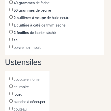
40
grammes
de farine
50
grammes
de beurre
2
cuillères à soupe
de huile neutre
1
cuillère à café
de thym séché
2
feuilles
de laurier séché
sel
poivre noir moulu
Ustensiles
cocotte en fonte
écumoire
fouet
planche à découper
couteau