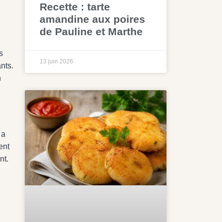
Recette : tarte
amandine aux poires
de Pauline et Marthe
s
13 juin 2026
nts.
n
 a
ent
nt.