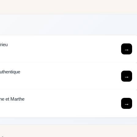
rieu
→
authentique
→
ine et Marthe
→