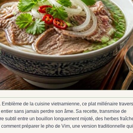
. Emblème de la cuisine vietnamienne, ce plat millénaire traver
de entier sans jamais perdre son âme. Sa recette, transmise de
re subtil entre un bouillon longuement mijoté, des herbes fraîch
comment préparer le pho de Vim, une version traditionnelle qui