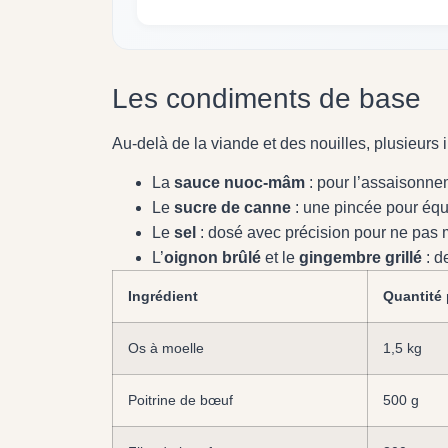
Les condiments de base
Au-delà de la viande et des nouilles, plusieurs i
La
sauce nuoc-mâm
: pour l’assaisonne
Le
sucre de canne
: une pincée pour équil
Le
sel
: dosé avec précision pour ne pas 
L’
oignon brûlé
et le
gingembre grillé
: d
Ingrédient
Quantité
Os à moelle
1,5 kg
Poitrine de bœuf
500 g