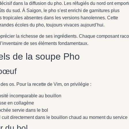
écisif dans la diffusion du pho. Les réfugiés du nord ont emport
ûts du sud. À Saigon, le pho s’est enrichi de garnitures plus
s tropicales absentes dans les versions hanoïennes. Cette
randes écoles du pho, toujours vivaces aujourd’hui.
pprécier la richesse de ses ingrédients. Chaque composant rac
e l’inventaire de ses éléments fondamentaux.
els de la soupe Pho
 bœuf
des os. Pour la recette de Vim, on privilégie :
osité incomparable au bouillon
esse en collagène
lochée servie dans le bol
, il cuit directement dans le bouillon chaud au moment du service
r du bol