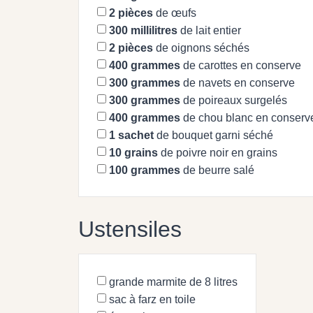
2
pièces
de œufs
300
millilitres
de lait entier
2
pièces
de oignons séchés
400
grammes
de carottes en conserve
300
grammes
de navets en conserve
300
grammes
de poireaux surgelés
400
grammes
de chou blanc en conserv
1
sachet
de bouquet garni séché
10
grains
de poivre noir en grains
100
grammes
de beurre salé
Ustensiles
grande marmite de 8 litres
sac à farz en toile