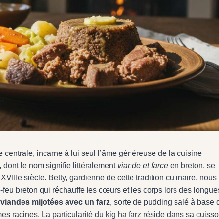
 centrale, incarne à lui seul l’âme généreuse de la cuisine
, dont le nom signifie littéralement
viande et farce
en breton, se
IIIe siècle. Betty, gardienne de cette tradition culinaire, nous 
-feu breton qui réchauffe les cœurs et les corps lors des longue
viandes mijotées avec un farz
, sorte de pudding salé à base 
es racines. La particularité du kig ha farz réside dans sa cuiss