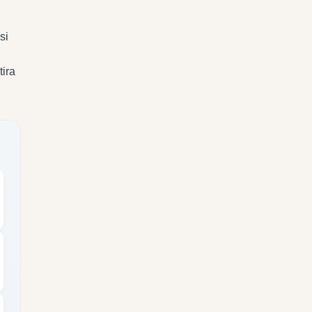
si
tira