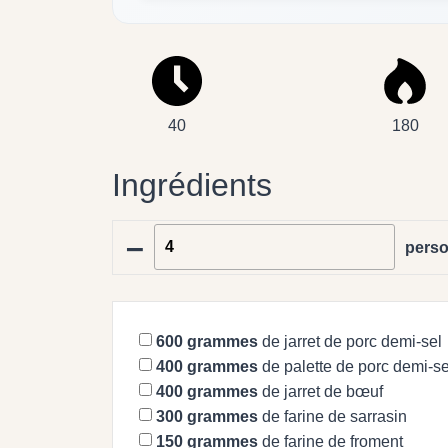
40
180
Ingrédients
–
pers
600
grammes
de jarret de porc demi-sel
400
grammes
de palette de porc demi-se
400
grammes
de jarret de bœuf
300
grammes
de farine de sarrasin
150
grammes
de farine de froment