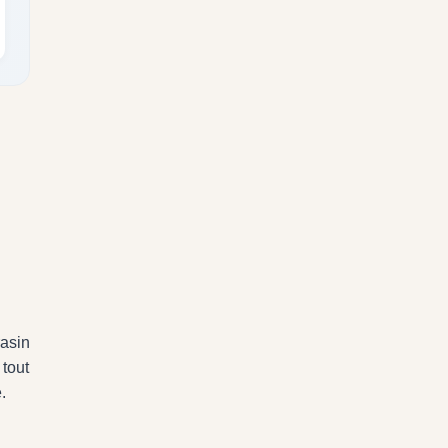
rasin
 tout
.