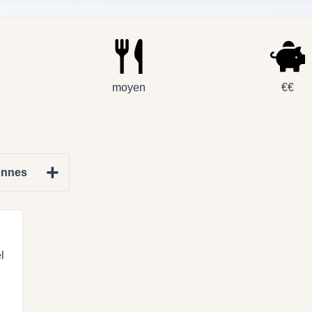
moyen
€€
+
onnes
l