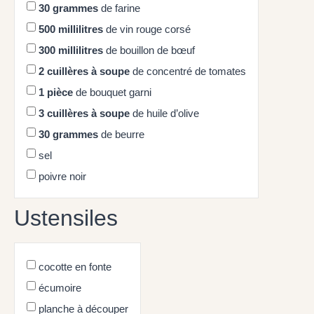
30
grammes
de farine
500
millilitres
de vin rouge corsé
300
millilitres
de bouillon de bœuf
2
cuillères à soupe
de concentré de tomates
1
pièce
de bouquet garni
3
cuillères à soupe
de huile d’olive
30
grammes
de beurre
sel
poivre noir
Ustensiles
cocotte en fonte
écumoire
planche à découper