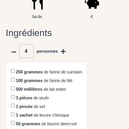
facile
€
Ingrédients
–
+
personnes
250
grammes
de farine de sarrasin
100
grammes
de farine de blé
500
millilitres
de lait entier
3
pièces
de œufs
1
pincée
de sel
1
sachet
de levure chimique
50
grammes
de beurre demi-sel