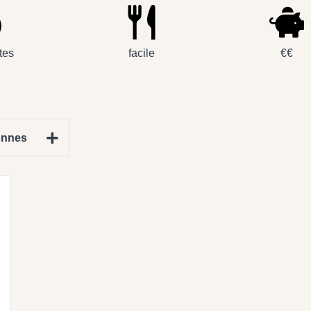
tes
facile
€€
+
onnes