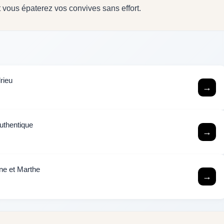
t vous épaterez vos convives sans effort.
rieu
→
authentique
→
ine et Marthe
→