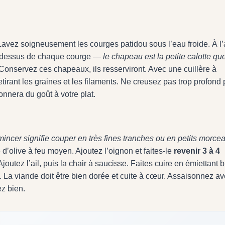
Lavez soigneusement les courges patidou sous l’eau froide. À l’
e dessus de chaque courge —
le chapeau est la petite calotte qu
 Conservez ces chapeaux, ils resserviront. Avec une cuillère à
tirant les graines et les filaments. Ne creusez pas trop profond
donnera du goût à votre plat.
mincer signifie couper en très fines tranches ou en petits morce
e d’olive à feu moyen. Ajoutez l’oignon et faites-le
revenir 3 à 4
joutez l’ail, puis la chair à saucisse. Faites cuire en émiettant 
. La viande doit être bien dorée et cuite à cœur. Assaisonnez a
ez bien.