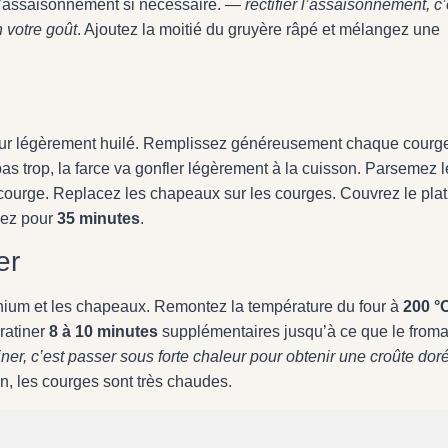
z l’assaisonnement si nécessaire. —
rectifier l’assaisonnement, c’
 votre goût
. Ajoutez la moitié du gruyère râpé et mélangez une
four légèrement huilé. Remplissez généreusement chaque courg
 pas trop, la farce va gonfler légèrement à la cuisson. Parsemez l
courge. Replacez les chapeaux sur les courges. Couvrez le plat
nez pour
35 minutes
.
er
minium et les chapeaux. Remontez la température du four à
200 °
gratiner
8 à 10 minutes
supplémentaires jusqu’à ce que le from
iner, c’est passer sous forte chaleur pour obtenir une croûte dor
on, les courges sont très chaudes.