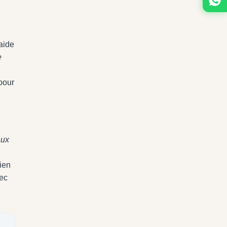
aide
e
 pour
aux
bien
vec