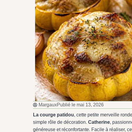
Margaux
Publié le
mai 13, 2026
La courge patidou
, cette petite merveille ron
simple rôle de décoration.
Catherine
, passionn
généreuse et réconfortante. Facile à réaliser, 