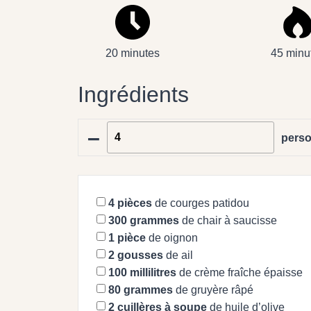
20 minutes
45 minu
Ingrédients
–
pers
4
pièces
de courges patidou
300
grammes
de chair à saucisse
1
pièce
de oignon
2
gousses
de ail
100
millilitres
de crème fraîche épaisse
80
grammes
de gruyère râpé
2
cuillères à soupe
de huile d’olive