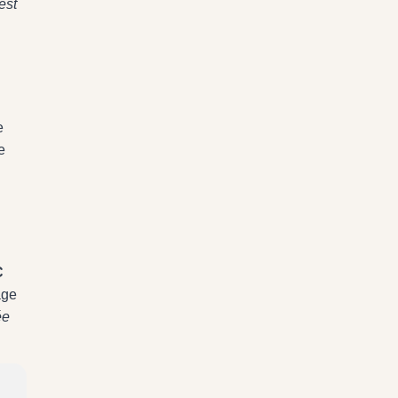
est
e
e
C
age
ée