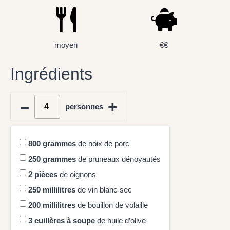
moyen
€€
Ingrédients
–
+
personnes
800
grammes
de noix de porc
250
grammes
de pruneaux dénoyautés
2
pièces
de oignons
250
millilitres
de vin blanc sec
200
millilitres
de bouillon de volaille
3
cuillères à soupe
de huile d’olive