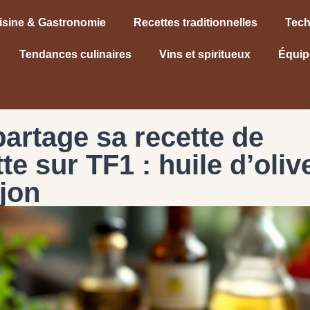
isine & Gastronomie
Recettes traditionnelles
Tech
Tendances culinaires
Vins et spiritueux
Équip
partage sa recette de
te sur TF1 : huile d’oliv
jon