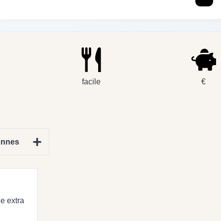
facile
€
+
onnes
ge extra