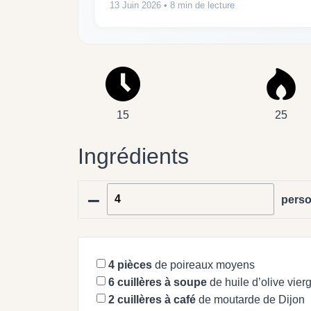
13 Juin 2026
• 8 min de lecture
15
25
Ingrédients
–
pers
4
pièces
de poireaux moyens
6
cuillères à soupe
de huile d’olive vier
2
cuillères à café
de moutarde de Dijon