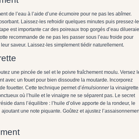
ement de l’eau à l’aide d’une écumoire pour ne pas les abîmer.
sorbant. Laissez-les refroidir quelques minutes puis pressez-l
tape est importante car des poireaux trop gorgés d’eau dilueraie
Mariotte recommande de ne pas les passer sous l’eau froide pour
e leur saveur. Laissez-les simplement tiédir naturellement.
rette
utez une pincée de sel et le poivre fraîchement moulu. Versez l
t avec un fouet pour bien dissoudre la moutarde. Incorporez
t de fouetter. Cette technique permet d’
émulsionner
la vinaigrette
ctueux où l’huile et le vinaigre ne se séparent pas. Le secret
side dans l’équilibre : l’huile d’olive apporte de la rondeur, le
t en ajoutant une note piquante. Goûtez et ajustez l’assaisonnemen
ement