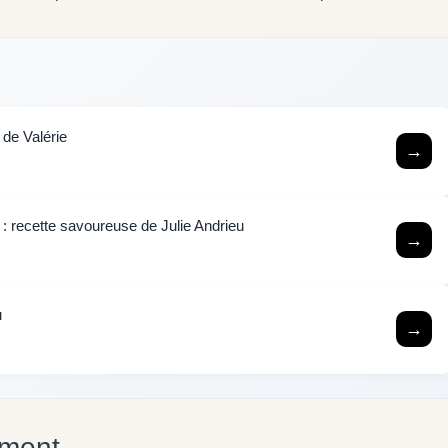
 de Valérie
→
 : recette savoureuse de Julie Andrieu
→
u
→
ement