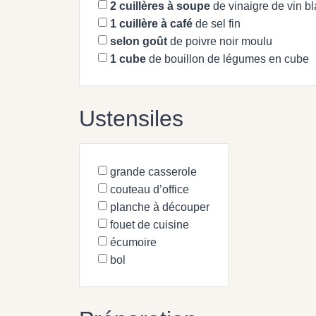
2
cuillères à soupe
de vinaigre de vin b
1
cuillère à café
de sel fin
selon goût
de poivre noir moulu
1
cube
de bouillon de légumes en cube
Ustensiles
grande casserole
couteau d’office
planche à découper
fouet de cuisine
écumoire
bol