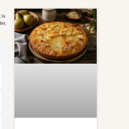
 la
er,