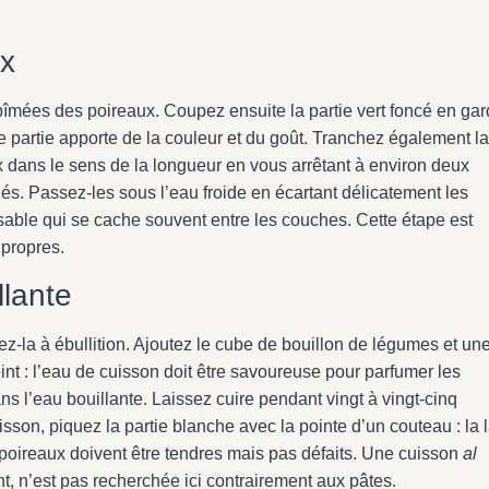
ux
bîmées des poireaux. Coupez ensuite la partie vert foncé en gar
tte partie apporte de la couleur et du goût. Tranchez également la
dans le sens de la longueur en vous arrêtant à environ deux
hés. Passez-les sous l’eau froide en écartant délicatement les
e sable qui se cache souvent entre les couches. Cette étape est
 propres.
llante
-la à ébullition. Ajoutez le cube de bouillon de légumes et un
oint : l’eau de cuisson doit être savoureuse pour parfumer les
s l’eau bouillante. Laissez cuire pendant vingt à vingt-cinq
uisson, piquez la partie blanche avec la pointe d’un couteau : la
 poireaux doivent être tendres mais pas défaits. Une cuisson
al
nt, n’est pas recherchée ici contrairement aux pâtes.