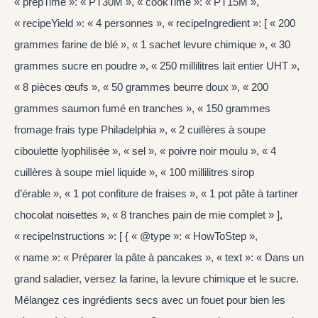
« prepTime »: « PT30M », « cookTime »: « PT15M »,
« recipeYield »: « 4 personnes », « recipeIngredient »: [ « 200
grammes farine de blé », « 1 sachet levure chimique », « 30
grammes sucre en poudre », « 250 millilitres lait entier UHT »,
« 8 pièces œufs », « 50 grammes beurre doux », « 200
grammes saumon fumé en tranches », « 150 grammes
fromage frais type Philadelphia », « 2 cuillères à soupe
ciboulette lyophilisée », « sel », « poivre noir moulu », « 4
cuillères à soupe miel liquide », « 100 millilitres sirop
d’érable », « 1 pot confiture de fraises », « 1 pot pâte à tartiner
chocolat noisettes », « 8 tranches pain de mie complet » ],
« recipeInstructions »: [ { « @type »: « HowToStep »,
« name »: « Préparer la pâte à pancakes », « text »: « Dans un
grand saladier, versez la farine, la levure chimique et le sucre.
Mélangez ces ingrédients secs avec un fouet pour bien les