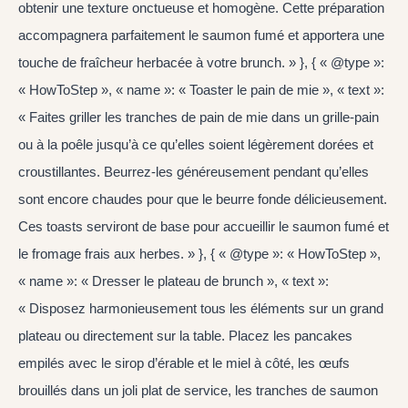
obtenir une texture onctueuse et homogène. Cette préparation
accompagnera parfaitement le saumon fumé et apportera une
touche de fraîcheur herbacée à votre brunch. » }, { « @type »:
« HowToStep », « name »: « Toaster le pain de mie », « text »:
« Faites griller les tranches de pain de mie dans un grille-pain
ou à la poêle jusqu’à ce qu’elles soient légèrement dorées et
croustillantes. Beurrez-les généreusement pendant qu’elles
sont encore chaudes pour que le beurre fonde délicieusement.
Ces toasts serviront de base pour accueillir le saumon fumé et
le fromage frais aux herbes. » }, { « @type »: « HowToStep »,
« name »: « Dresser le plateau de brunch », « text »:
« Disposez harmonieusement tous les éléments sur un grand
plateau ou directement sur la table. Placez les pancakes
empilés avec le sirop d’érable et le miel à côté, les œufs
brouillés dans un joli plat de service, les tranches de saumon