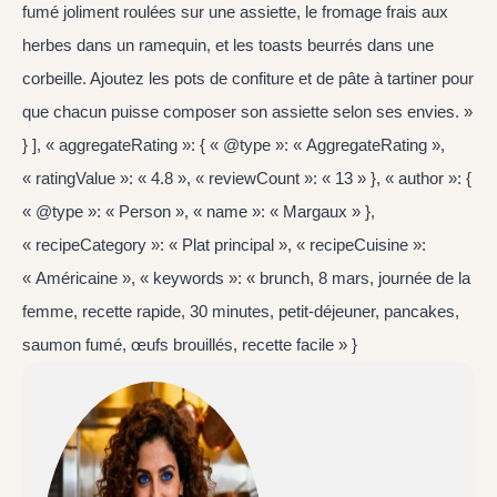
fumé joliment roulées sur une assiette, le fromage frais aux
herbes dans un ramequin, et les toasts beurrés dans une
corbeille. Ajoutez les pots de confiture et de pâte à tartiner pour
que chacun puisse composer son assiette selon ses envies. »
} ], « aggregateRating »: { « @type »: « AggregateRating »,
« ratingValue »: « 4.8 », « reviewCount »: « 13 » }, « author »: {
« @type »: « Person », « name »: « Margaux » },
« recipeCategory »: « Plat principal », « recipeCuisine »:
« Américaine », « keywords »: « brunch, 8 mars, journée de la
femme, recette rapide, 30 minutes, petit-déjeuner, pancakes,
saumon fumé, œufs brouillés, recette facile » }