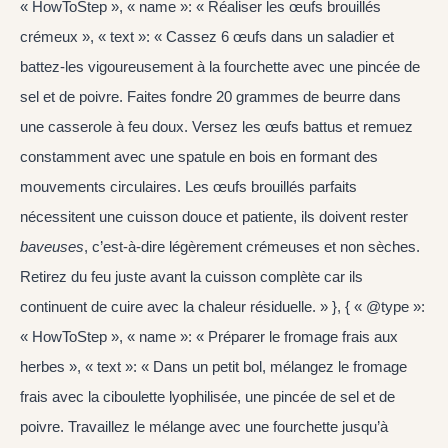
« HowToStep », « name »: « Réaliser les œufs brouillés
crémeux », « text »: « Cassez 6 œufs dans un saladier et
battez-les vigoureusement à la fourchette avec une pincée de
sel et de poivre. Faites fondre 20 grammes de beurre dans
une casserole à feu doux. Versez les œufs battus et remuez
constamment avec une spatule en bois en formant des
mouvements circulaires. Les œufs brouillés parfaits
nécessitent une cuisson douce et patiente, ils doivent rester
baveuses
, c’est-à-dire légèrement crémeuses et non sèches.
Retirez du feu juste avant la cuisson complète car ils
continuent de cuire avec la chaleur résiduelle. » }, { « @type »:
« HowToStep », « name »: « Préparer le fromage frais aux
herbes », « text »: « Dans un petit bol, mélangez le fromage
frais avec la ciboulette lyophilisée, une pincée de sel et de
poivre. Travaillez le mélange avec une fourchette jusqu’à