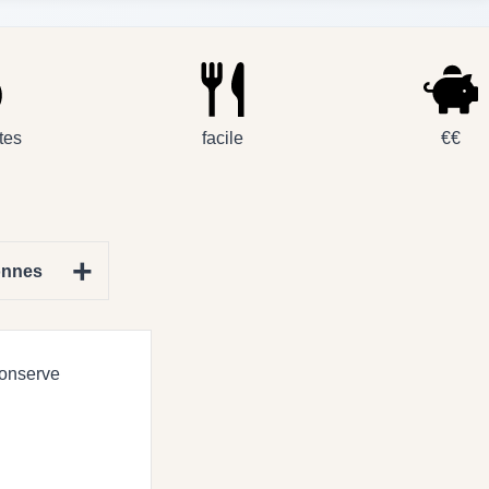
tes
facile
€€
+
onnes
onserve