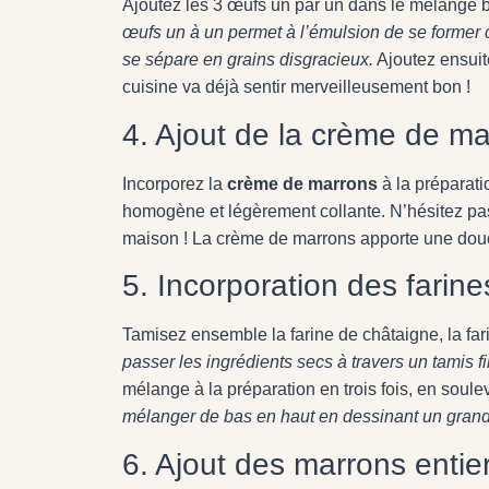
Ajoutez les 3 œufs un par un dans le mélange b
œufs un à un permet à l’émulsion de se former c
se sépare en grains disgracieux.
Ajoutez ensuit
cuisine va déjà sentir merveilleusement bon !
4. Ajout de la crème de m
Incorporez la
crème de marrons
à la préparati
homogène et légèrement collante. N’hésitez pas à
maison ! La crème de marrons apporte une douc
5. Incorporation des farine
Tamisez ensemble la farine de châtaigne, la fari
passer les ingrédients secs à travers un tamis f
mélange à la préparation en trois fois, en soule
mélanger de bas en haut en dessinant un grand 
6. Ajout des marrons entie