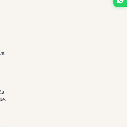
ant
La
de.