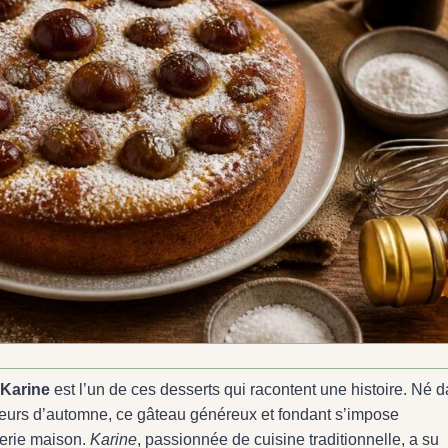
 Karine
est l’un de ces desserts qui racontent une histoire. Né 
saveurs d’automne, ce gâteau généreux et fondant s’impose
serie maison.
Karine
, passionnée de cuisine traditionnelle, a su