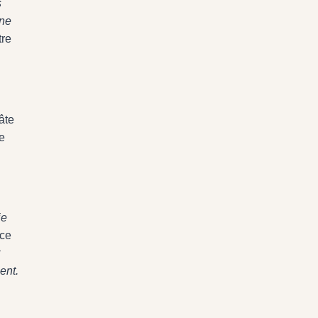
s
 ne
tre
âte
ne
ie
 ce
ent.