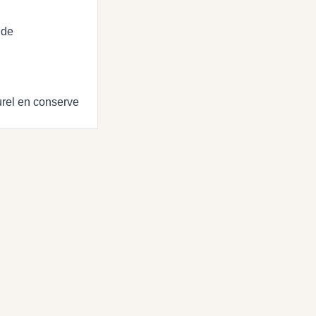
ide
urel en conserve