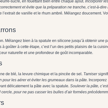
eurre-sucre, en fouettant bien entre chaque ajout.
Incorporer le
orrectement et évite que la préparation ne tranche, c’est-à-dire
e l’extrait de vanille et le rhum ambré. Mélangez doucement. Vo
arrons
on. Mélangez bien à la spatule en silicone jusqu’à obtenir une p
 goûter à cette étape, c’est l’un des petits plaisirs de la cuisi
eur naturelle et une profondeur de goût incomparable.
s
ne de blé, la levure chimique et la pincée de sel.
Tamiser signif
in pour les aérer et éviter les grumeaux dans la pâte.
Incorporez
vant délicatement la pâte avec la spatule.
Soulever la pâte, c’est
cercle, pour ne pas casser les bulles d’air formées précédemm
rs