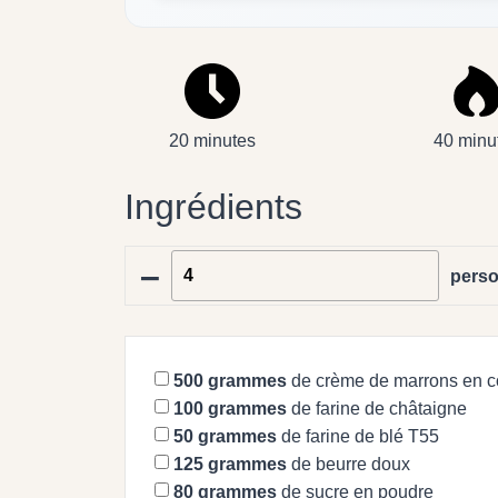
20 minutes
40 minu
Ingrédients
–
pers
500
grammes
de crème de marrons en c
100
grammes
de farine de châtaigne
50
grammes
de farine de blé T55
125
grammes
de beurre doux
80
grammes
de sucre en poudre