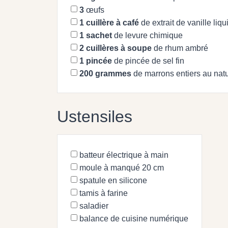
3
œufs
1
cuillère à café
de extrait de vanille liqu
1
sachet
de levure chimique
2
cuillères à soupe
de rhum ambré
1
pincée
de pincée de sel fin
200
grammes
de marrons entiers au nat
Ustensiles
batteur électrique à main
moule à manqué 20 cm
spatule en silicone
tamis à farine
saladier
balance de cuisine numérique