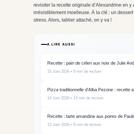
revisiter la recette originale d’Alexandrine en
irrésistiblement moelleuse. À la clé : un dessert
stress. Alors, tablier attaché, on y va !
A LIRE AUSSI
Recette : pain de céleri aux noix de Julie And
15 Juin 2026
• 9 min de lecture
Pizza traditionnelle d’Alba Pezone : recette 
14 Juin 2026
• 13 min de lecture
Recette : tarte amandine aux poires de Paul
13 Juin 2026
• 8 min de lecture