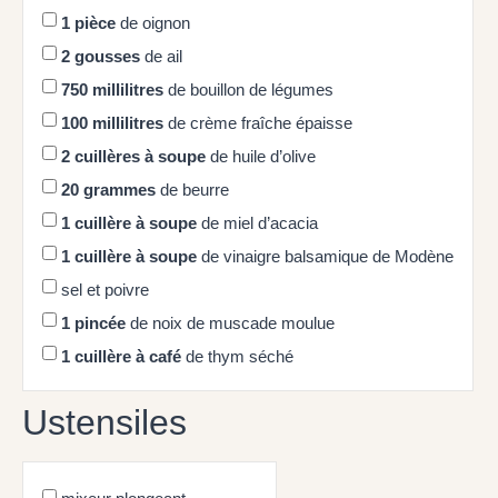
1
pièce
de oignon
2
gousses
de ail
750
millilitres
de bouillon de légumes
100
millilitres
de crème fraîche épaisse
2
cuillères à soupe
de huile d’olive
20
grammes
de beurre
1
cuillère à soupe
de miel d’acacia
1
cuillère à soupe
de vinaigre balsamique de Modène
sel et poivre
1
pincée
de noix de muscade moulue
1
cuillère à café
de thym séché
Ustensiles