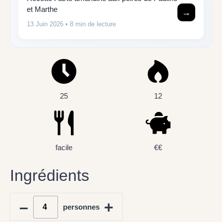
et Marthe
→
13 Juin 2026
• 8 min de lecture
25
12
facile
€€
Ingrédients
–
+
personnes