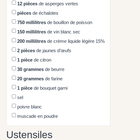
12
pièces
de asperges vertes
pièces
de échalotes
750
millilitres
de bouillon de poisson
150
millilitres
de vin blanc sec
200
millilitres
de crème liquide légère 15%
2
pièces
de jaunes d’œufs
1
pièce
de citron
30
grammes
de beurre
20
grammes
de farine
1
pièce
de bouquet garni
sel
poivre blanc
muscade en poudre
Ustensiles